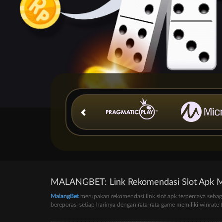
MALANGBET: Link Rekomendasi Slot Apk Ma
MalangBet
merupakan rekomendasi link slot apk terpercaya sebaga
bereporasi setiap harinya dengan rata-rata game memiliki winrate