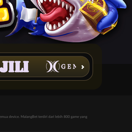
emua device. MalangBet terdiri dari lebih 800 game yang