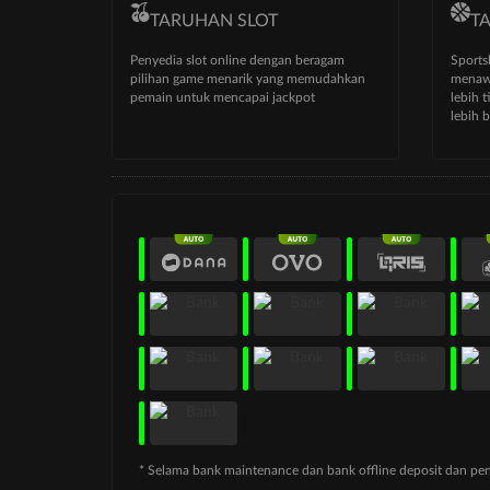
TARUHAN SLOT
T
Penyedia slot online dengan beragam
Sports
pilihan game menarik yang memudahkan
menawa
pemain untuk mencapai jackpot
lebih 
lebih 
* Selama bank maintenance dan bank offline deposit dan pen