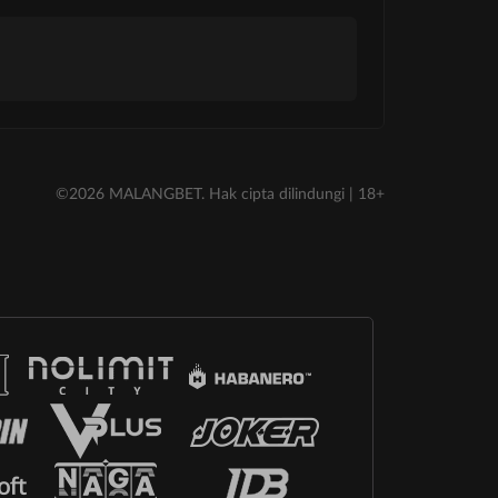
©2026 MALANGBET. Hak cipta dilindungi | 18+