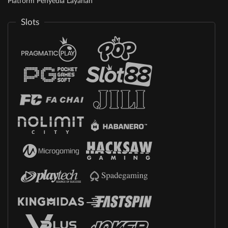
Platform Penyedia Layanan
Slots