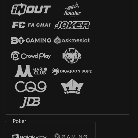
Poker