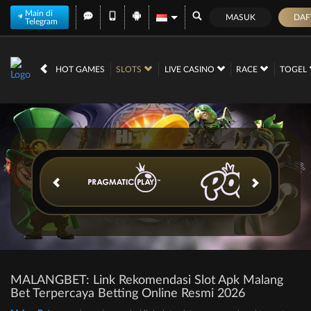
Main di
MASUK
DAF
Telegram
IDR
12,663,385,
HOT GAMES
SLOTS
LIVE CASINO
RACE
TOGEL
MALANGBET: Link Rekomendasi Slot Apk Malang
Bet Terpercaya Betting Online Resmi 2026