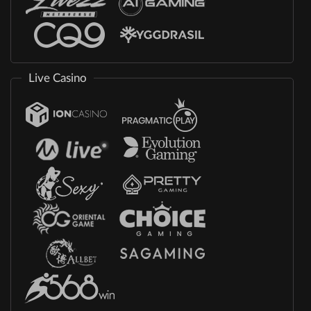
Live Casino